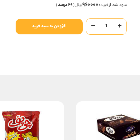
۹۶۰۰۰۰
۳,۳۶۰,۰۰۰ ریال
سود شما از خرید :
ریال (
۲۹ درصد
)
بود.
است.
کوکی
افزودن به سبد خرید
نادری(قهوه
و
چیپس
شکلات)
عدد