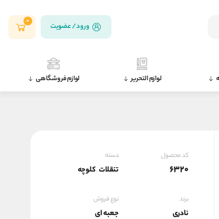
0
ورود / عضویت
ه
لوازم التحریر
لوازم فروشگاهی
کد محصول
دسته
6320
تنقلات
کلوچه
,
برند
نوع فروش
نادری
جعبه ای